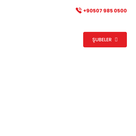
t
Turgut Özal Mh. 2102 Cd. 20-B
+90507 985 0500
sim
Jimnastik
Satranç
ŞUBELER
ilir?