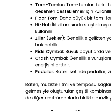
Tom-Tomlar:
Tom-tomlar, farklı to
desenleri desteklemek için kullanılır
Floor Tom:
Daha büyük bir tom-tom 
Hi-Hat:
İki zil arasında sıkıştırılmış
kullanılır.
Ziller (Bekler):
Genellikle çelikten ya
bulunabilir.
Ride Cymbal:
Büyük boyutlarda ve z
Crash Cymbal:
Genellikle vuruşlar
enerjisini arttırır.
Pedallar:
Bateri setinde pedallar, zi
Bateri, müzikte ritmi ve temposu sağlama
gelmesiyle oluşturulan çeşitli kombinas
de diğer enstrümanlarla birlikte müzik