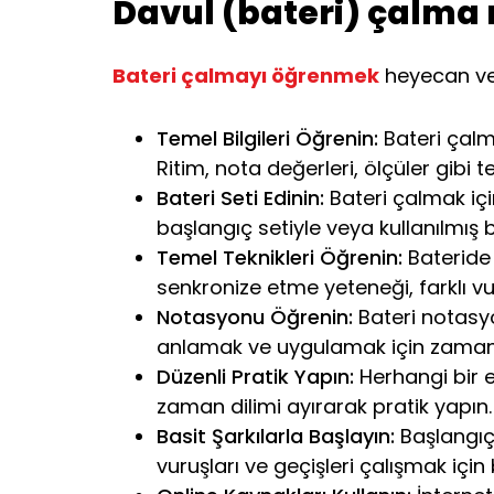
Davul (bateri) çalma n
Bateri çalmayı öğrenmek
heyecan ver
Temel Bilgileri Öğrenin:
Bateri çalm
Ritim, nota değerleri, ölçüler gibi
Bateri Seti Edinin:
Bateri çalmak için
başlangıç setiyle veya kullanılmış bi
Temel Teknikleri Öğrenin:
Bateride 
senkronize etme yeteneği, farklı vuru
Notasyonu Öğrenin:
Bateri notasyo
anlamak ve uygulamak için zaman 
Düzenli Pratik Yapın:
Herhangi bir e
zaman dilimi ayırarak pratik yapın.
Basit Şarkılarla Başlayın:
Başlangıçt
vuruşları ve geçişleri çalışmak için 