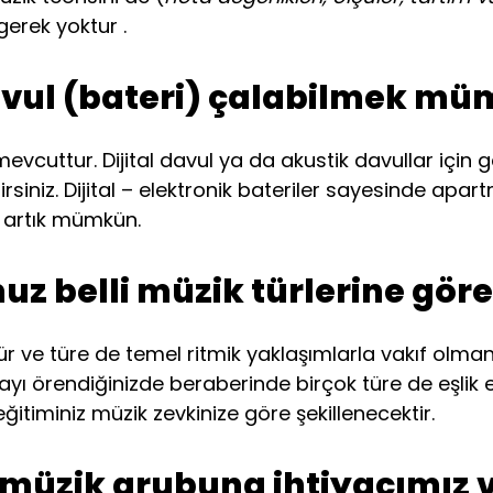
gerek yoktur .
vul (bateri) çalabilmek m
vcuttur. Dijital davul ya da akustik davullar için ge
irsiniz. Dijital – elektronik bateriler sayesinde apa
artık mümkün.
z belli müzik türlerine gör
r ve türe de temel ritmik yaklaşımlarla vakıf olma
ayı örendiğinizde beraberinde birçok türe de eşlik e
ğitiminiz müzik zevkinize göre şekillenecektir.
r müzik grubuna ihtiyacımız 