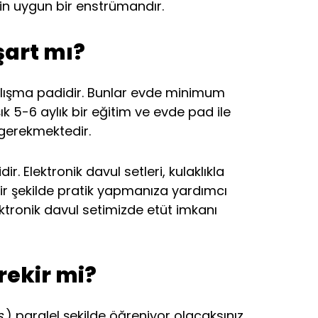
için uygun bir enstrümandır.
art mı?
çalışma padidir. Bunlar evde minimum
ık 5-6 aylık bir eğitim ve evde pad ile
 gerekmektedir.
. Elektronik davul setleri, kulaklıkla
 bir şekilde pratik yapmanıza yardımcı
tronik davul setimizde etüt imkanı
rekir mi?
.
) paralel şekilde öğreniyor olacaksınız.