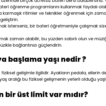
 üzerinde birçok ücretsiz bateri dersi bulabilirsiniz.
teri öğrenme programlarını kullanmak faydalı olabi
 karmaşık ritimler ve teknikler öğrenmek için zaman ay
eliştirin.
ak isterseniz, bir bateri öğretmeniyle çalışmak size t
mak zaman alabilir, bu yüzden sabırlı olun ve müziğ
üzikle bağlantınızı güçlendirin.
ya başlama yaşı nedir ?
fiziksel gelişimle ilgilidir. Ayakların pedala, eller
yaş aralığı bu fiziksel gelişmenin yeterli olduğu yaşl
n bir üst limit var mıdır?