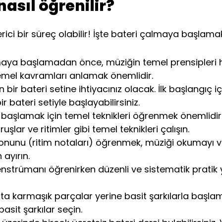
asıl öğrenilir?
ici bir süreç olabilir! İşte bateri çalmaya başlamak
aya başlamadan önce, müziğin temel prensipleri hak
 temel kavramları anlamak önemlidir.
 bir bateri setine ihtiyacınız olacak. İlk başlangıç i
r bateri setiyle başlayabilirsiniz.
başlamak için temel teknikleri öğrenmek önemlidir. P
şlar ve ritimler gibi temel teknikleri çalışın.
nunu (ritim notaları) öğrenmek, müziği okumayı ve ç
ayırın.
nstrümanı öğrenirken düzenli ve sistematik pratik 
a karmaşık parçalar yerine basit şarkılarla başlamak 
basit şarkılar seçin.