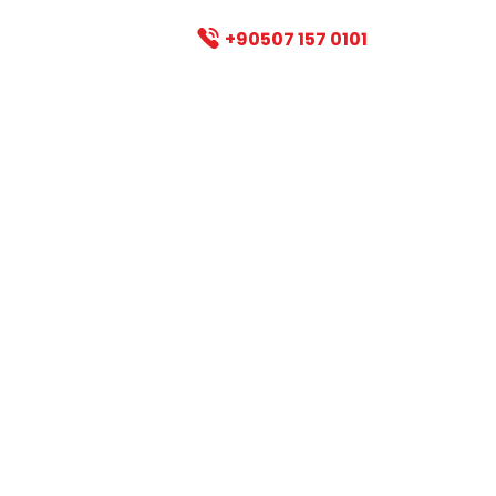
Batıken
yet Cad. No:7 D:5 Kat:6
+90507 157 0101
at
Müzik
Dans
Koro
Tiyatro
Re
 çalma nasıl öğren