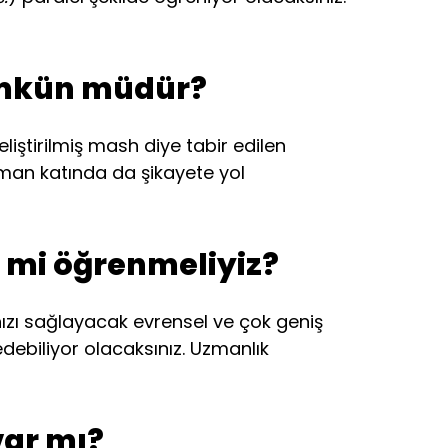
ümkün müdür?
liştirilmiş mash diye tabir edilen
rtman katında da şikayete yol
e mi öğrenmeliyiz?
nızı sağlayacak evrensel ve çok geniş
debiliyor olacaksınız. Uzmanlık
var mı?