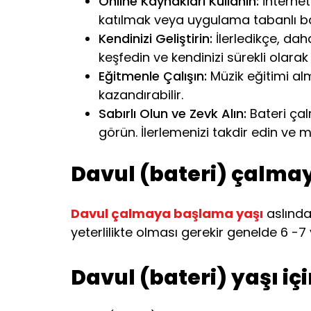
Online Kaynakları Kullanın:
İnternet
katılmak veya uygulama tabanlı ba
Kendinizi Geliştirin:
İlerledikçe, daha
keşfedin ve kendinizi sürekli olarak g
Eğitmenle Çalışın:
Müzik eğitimi alm
kazandırabilir.
Sabırlı Olun ve Zevk Alın:
Bateri çal
görün. İlerlemenizi takdir edin ve m
Davul (bateri) çalma
Davul çalmaya başlama yaşı
aslında 
yeterlilikte olması gerekir genelde 6 -7 
Davul (bateri) yaşı içi