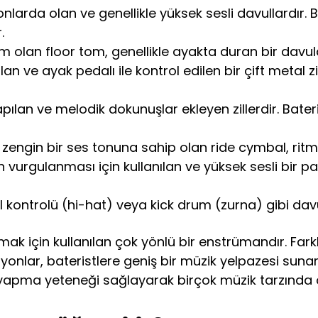
nlarda olan ve genellikle yüksek sesli davullardır. B
.
olan floor tom, genellikle ayakta duran bir davuld
 olan ve ayak pedalı ile kontrol edilen bir çift metal 
pılan ve melodik dokunuşlar ekleyen zillerdir. Bateri
engin bir ses tonuna sahip olan ride cymbal, ritm
ın vurgulanması için kullanılan ve yüksek sesli bir
l kontrolü (hi-hat) veya kick drum (zurna) gibi davull
k için kullanılan çok yönlü bir enstrümandır. Farklı 
yonlar, bateristlere geniş bir müzik yelpazesi sun
 yapma yeteneği sağlayarak birçok müzik tarzında ö