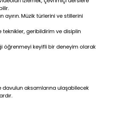
 Videoları izlemek, çevrimiçi derslere
lir.
ırın. Müzik türlerini ve stillerini
eknikler, geribildirim ve disiplin
i öğrenmeyi keyifli bir deneyim olarak
in de davulun aksamlarına ulaşabilecek
ardır.