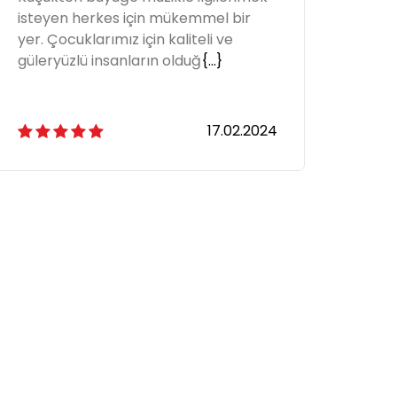
isteyen herkes için mükemmel bir
iste
yer. Çocuklarımız için kaliteli ve
yer. 
güleryüzlü insanların olduğ
{...}
güler
17.02.2024