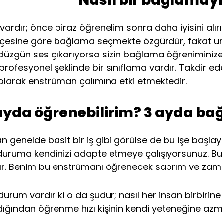
Nasıl bir bağlamay
ardır; önce biraz öğrenelim sonra daha iyisini alırı
 bütçesine göre bağlama seçmekte özgürdür, fakat 
e düzgün ses çıkarıyorsa sizin bağlama öğreniminize
ofesyonel şeklinde bir sınıflama vardır. Takdir ede
kt olarak enstrüman çalımına etki etmektedir.
da öğrenebilirim? 3 ayda bağ
enelde basit bir iş gibi görülse de bu işe başlaya
, duruma kendinizi adapte etmeye çalışıyorsunuz. B
ıdır. Benim bu enstrümanı öğrenecek sabrım ve zam
urum vardır ki o da şudur; nasıl her insan birbir
ğından öğrenme hızı kişinin kendi yeteneğine azmi