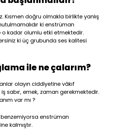
la başlanmalıdır?
z. Kısmen doğru olmakla birlikte yanlış
unutulmamalıdır ki enstrüman
 o kadar olumlu etki etmektedir.
rsiniz ki üç grubunda ses kalitesi
lama ile ne çalarım?
nlar olayın ciddiyetine vâkıf
u iş sabır, emek, zaman gerekmektedir.
anım var mı ?
ine benzemiyorsa enstrüman
ne kalmıştır.