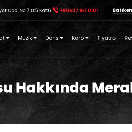
Batıken
yet Cad. No:7 D:5 Kat:6
+90507 157 0101
at
Müzik
Dans
Koro
Tiyatro
Re
u Hakkında Merak 