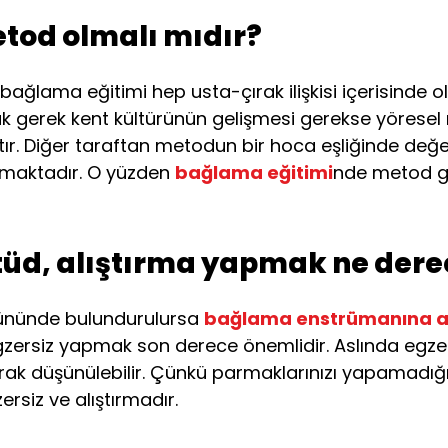
tod olmalı mıdır?
e bağlama eğitimi hep usta-çırak ilişkisi içerisinde 
k gerek kent kültürünün gelişmesi gerekse yöresel 
tır. Diğer taraftan metodun bir hoca eşliğinde değer
ırmaktadır. O yüzden
bağlama eğitimi
nde metod ger
üd, alıştırma yapmak ne derec
z ününde bulundurulursa
bağlama enstrümanına a
ersiz yapmak son derece önemlidir. Aslında egzers
ak düşünülebilir. Çünkü parmaklarınızı yapamadığ
rsiz ve alıştırmadır.