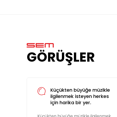
GÖRÜŞLER
ikle
Küçükten büyüğe müzikle
rkes
ilgilenmek isteyen herkes
için harika bir yer.
enmek
Küçükten büyüğe müzikle ilgilenmek