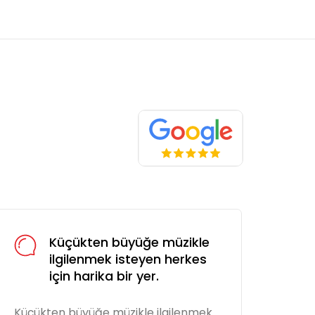
Küçükten büyüğe müzikle
ilgilenmek isteyen herkes
için harika bir yer.
Küçükten büyüğe müzikle ilgilenmek
Küçü