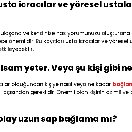
ta icracılar ve yöresel ustal
e ulaşana ve kendinize has yorumunuzu oluşturana k
rece önemlidir. Bu kayıtları usta icracılar ve yörese
kileyecektir.
lsam yeter. Veya şu kişi gibi 
racılar olduğundan kişiye nasıl veya ne kadar
bağlam
si açısından gereklidir. Önemli olan kişinin azimli ve
olay uzun sap bağlama mı?