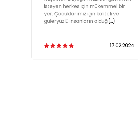
bir
isteyen herkes için mükemmel bir
yer. Çocuklarımız için kaliteli ve
güleryüzlü insanların olduğ
{...}
02.2024
17.02.2024