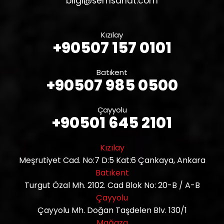
bilgi@semsanat.com
Kızılay
+90507 157 0101
Batıkent
+90507 985 0500
Çayyolu
+90501 645 2101
Kızılay
Meşrutiyet Cad. No:7 D:5 Kat:6 Çankaya, Ankara
Batıkent
Turgut Özal Mh. 2102. Cad Blok No: 20-B / A-B
Çayyolu
Çayyolu Mh. Doğan Taşdelen Blv. 130/1
Mağaza