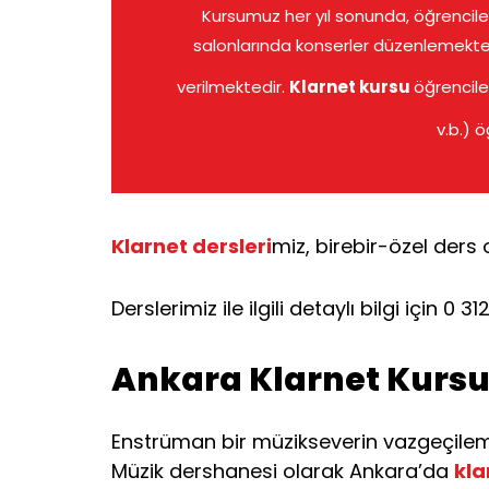
Kursumuz her yıl sonunda, öğrencile
salonlarında konserler düzenlemekted
verilmektedir.
Klarnet kursu
öğrencile
v.b.) 
Klarnet dersleri
miz, birebir-özel ders
Derslerimiz ile ilgili detaylı bilgi için 
Ankara Klarnet Kurs
Enstrüman bir müzikseverin vazgeçilem
Müzik dershanesi olarak Ankara’da
kla