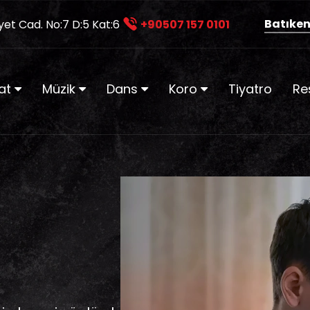
Batıken
yet Cad. No:7 D:5 Kat:6
+90507 157 0101
at
Müzik
Dans
Koro
Tiyatro
Re
u