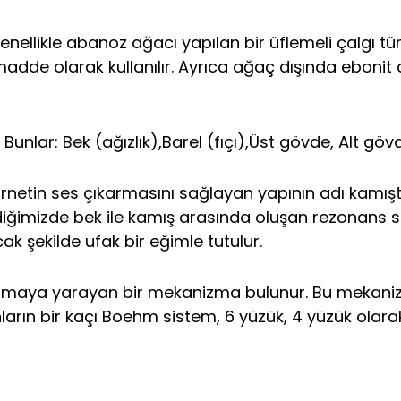
nellikle abanoz ağacı yapılan bir üflemeli çalgı tü
madde olarak kullanılır. Ayrıca ağaç dışında ebonit
Bunlar: Bek (ağızlık),Barel (fıçı),Üst gövde, Alt gövd
Klarnetin ses çıkarmasını sağlayan yapının adı kamışt
flediğimizde bek ile kamış arasında oluşan rezonans
cak şekilde ufak bir eğimle tutulur.
atmaya yarayan bir mekanizma bulunur. Bu mekanizm
ların bir kaçı Boehm sistem, 6 yüzük, 4 yüzük olarak 