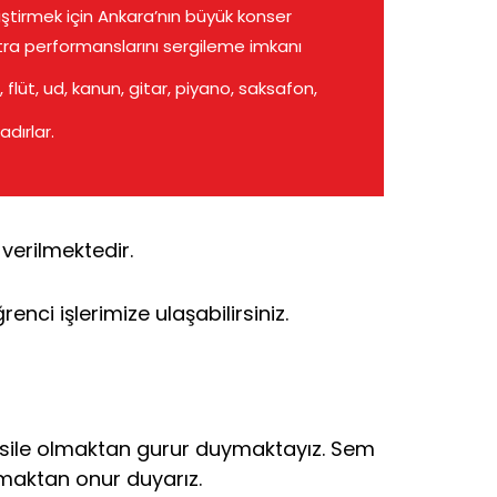
ştirmek için Ankara’nın büyük konser
tra performanslarını sergileme imkanı
, flüt, ud, kanun, gitar, piyano, saksafon,
dırlar.
verilmektedir.
renci işlerimize ulaşabilirsiniz.
esile olmaktan gurur duymaktayız. Sem
amaktan onur duyarız.