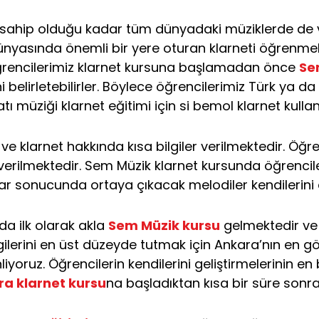
 sahip olduğu kadar tüm dünyadaki müziklerde de va
ünyasında önemli bir yere oturan klarneti öğrenmek 
 öğrencilerimiz klarnet kursuna başlamadan önce
Se
i belirletebilirler. Böylece öğrencilerimiz Türk ya d
atı müziği klarnet eğitimi için si bemol klarnet kullanı
ve klarnet hakkında kısa bilgiler verilmektedir. Öğ
 verilmektedir. Sem Müzik klarnet kursunda öğrenci
lar sonucunda ortaya çıkacak melodiler kendilerini
da ilk olarak akla
Sem Müzik kursu
gelmektedir ve 
ilgilerini en üst düzeyde tutmak için Ankara’nın en 
liyoruz. Öğrencilerin kendilerini geliştirmelerinin e
a klarnet kursu
na başladıktan kısa bir süre sonra 