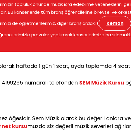
rimizin topluluk önünde müzik icra edebilme yeteneklerini geli
ir. Bu konserlerde tüm branş öğrencilerine bireysel ve orkes
rimizi de öğretmenlerimiz, diğer branşlardaki (
Keman
öğrencilerimizle provalar yaptırarak konserlerimize hazırlamakta
 olarak haftada 1 gün 1 saat, ayda toplamda 4 saat 
0 312 4199295 numaralı telefondan
SEM Müzik Kursu
öğ
u
ez öğesidir. Sem Müzik olarak bu değerli anlara v
rnet kursu
muzda siz değerli müzik severleri ağırl