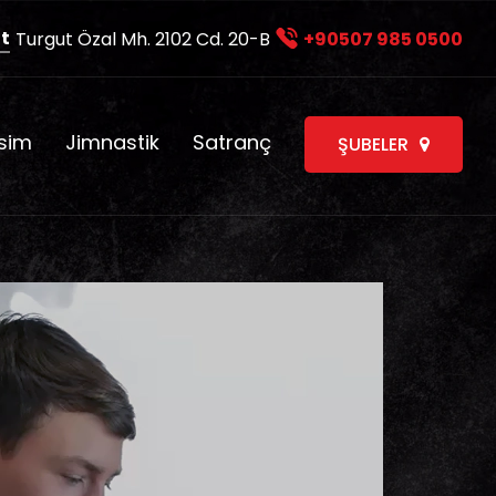
t
Turgut Özal Mh. 2102 Cd. 20-B
+90507 985 0500
sim
Jimnastik
Satranç
ŞUBELER