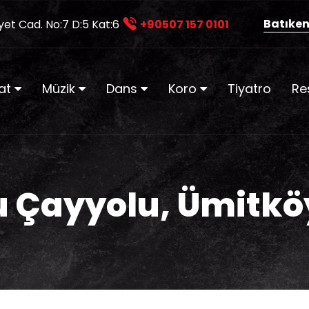
Batıken
yet Cad. No:7 D:5 Kat:6
+90507 157 0101
at
Müzik
Dans
Koro
Tiyatro
Re
u Çayyolu, Ümitkö