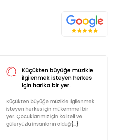
Küçükten büyüğe müzikle
ilgilenmek isteyen herkes
için harika bir yer.
Küçükten büyüğe müzikle ilgilenmek
Küçü
isteyen herkes için mükemmel bir
iste
yer. Çocuklarımız için kaliteli ve
yer. 
güleryüzlü insanların olduğ
{...}
güler