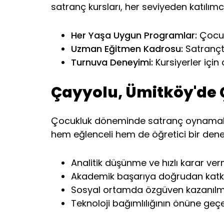
satranç kursları, her seviyeden katılım
Her Yaşa Uygun Programlar:
Çocukl
Uzman Eğitmen Kadrosu:
Satrançta
Turnuva Deneyimi:
Kursiyerler için
Çayyolu, Ümitköy'de 
Çocukluk döneminde satranç oynamak, z
hem eğlenceli hem de öğretici bir den
Analitik düşünme ve hızlı karar verm
Akademik başarıya doğrudan katkı
Sosyal ortamda özgüven kazanılma
Teknoloji bağımlılığının önüne geçen