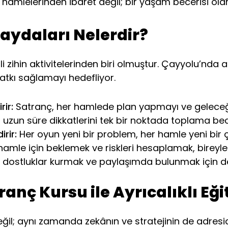
amlelerinden ibaret değil; bir yaşam becerisi olara
ydaları Nelerdir?
rli zihin aktivitelerinden biri olmuştur. Çayyolu’nda
katkı sağlamayı hedefliyor.
ir:
Satranç, her hamlede plan yapmayı ve geleceğ
uzun süre dikkatlerini tek bir noktada toplama bece
rir:
Her oyun yeni bir problem, her hamle yeni bir
amle için beklemek ve riskleri hesaplamak, bireylere
 dostluklar kurmak ve paylaşımda bulunmak için de 
anç Kursu ile Ayrıcalıklı Eği
ğil; aynı zamanda zekânın ve stratejinin de adres