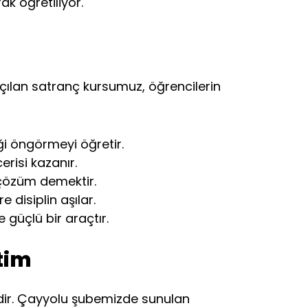
k öğretiliyor.
 açılan satranç kursumuz, öğrencilerin
i öngörmeyi öğretir.
risi kazanır.
 çözüm demektir.
 disiplin aşılar.
güçlü bir araçtır.
tim
idir. Çayyolu şubemizde sunulan