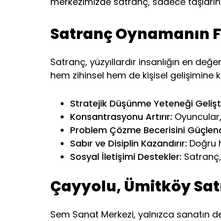
merkezimizde satranç, sadece taşların h
Satranç Oynamanın Fa
Satranç, yüzyıllardır insanlığın en değe
hem zihinsel hem de kişisel gelişimine 
Stratejik Düşünme Yeteneği Geliştir
Konsantrasyonu Artırır:
Oyuncular, 
Problem Çözme Becerisini Güçlendi
Sabır ve Disiplin Kazandırır:
Doğru h
Sosyal İletişimi Destekler:
Satranç,
Çayyolu, Ümitköy Satr
Sem Sanat Merkezi, yalnızca sanatın de