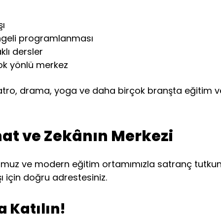
şı
engeli programlanması
lı dersler
ok yönlü merkez
yatro, drama, yoga ve daha birçok branşta eğitim v
at ve Zekânın Merkezi
muz ve modern eğitim ortamımızla satranç tutkunlar
ı için doğru adrestesiniz.
 Katılın!