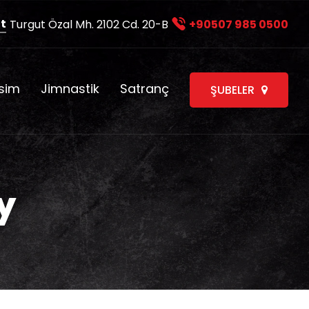
t
Turgut Özal Mh. 2102 Cd. 20-B
+90507 985 0500
sim
Jimnastik
Satranç
ŞUBELER
y