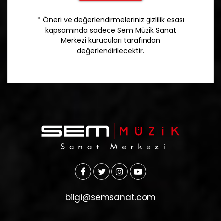
* Öneri ve değerlendirmeleriniz gizlilik esası
kapsamında sadece Sem Müzik Sanat
Merkezi kurucuları tarafından
değerlendirilecektir.
bilgi@semsanat.com