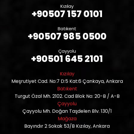
Kızılay
+90507 157 0101
Batıkent
+90507 985 0500
Çayyolu
+90501 645 2101
Kızılay
Meşrutiyet Cad. No:7 D:5 Kat:6 Çankaya, Ankara
Batıkent
Turgut Özal Mh. 2102. Cad Blok No: 20-B / A-B
Çayyolu
Çayyolu Mh. Doğan Taşdelen Blv. 130/1
Mağaza
Bayındır 2 Sokak 53/B Kızılay, Ankara