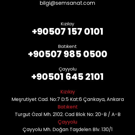
bilgi@semsanat.com
Kızılay
+90507 157 0101
Batıkent
+90507 985 0500
Çayyolu
+90501 645 2101
Kızılay
Meşrutiyet Cad. No:7 D:5 Kat:6 Çankaya, Ankara
Batıkent
Turgut Özal Mh. 2102. Cad Blok No: 20-B / A-B
Çayyolu
Çayyolu Mh. Doğan Taşdelen Blv. 130/1