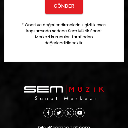
GÖNDER
* Öneri ve değerlendirmeleriniz gizlilik esası
kapsamında sadece Sem Müzik Sanat
Merkezi kurucuları tarafından
değerlendirilecektir.
bilgi@semsanat.com