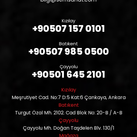
Kızılay
+90507 157 0101
Batıkent
+90507 985 0500
Çayyolu
+90501 645 2101
Kızılay
Meşrutiyet Cad. No:7 D:5 Kat:6 Çankaya, Ankara
Batıkent
Turgut Özal Mh. 2102. Cad Blok No: 20-B / A-B
Çayyolu
Çayyolu Mh. Doğan Taşdelen Blv. 130/1
Mağaza