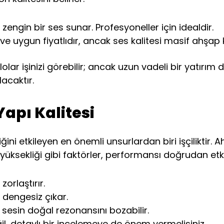
 zengin bir ses sunar. Profesyoneller için idealdir.
e uygun fiyatlıdır, ancak ses kalitesi masif ahşap 
olar işinizi görebilir; ancak uzun vadeli bir yatır
lacaktır.
 Yapı Kalitesi
irliğini etkileyen en önemli unsurlardan biri işçilikt
 yüksekliği gibi faktörler, performansı doğrudan etki
orlaştırır.
dengesiz çıkar.
 sesin doğal rezonansını bozabilir.
l, detaylı bir incelemeye de önem vermelisiniz.