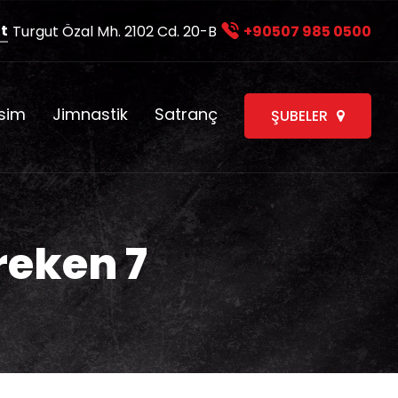
t
Turgut Özal Mh. 2102 Cd. 20-B
+90507 985 0500
sim
Jimnastik
Satranç
ŞUBELER
reken 7