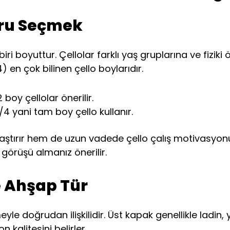
ğru Seçmek
 boyuttur. Çellolar farklı yaş gruplarına ve fiziki ö
4) en çok bilinen çello boylarıdır.
 boy çellolar önerilir.
/4 yani tam boy çello kullanır.
ştırır hem de uzun vadede çello çalış motivasyonu
örüşü almanız önerilir.
e Ahşap Tür
yle doğrudan ilişkilidir. Üst kapak genellikle ladin
 kalitesini belirler.