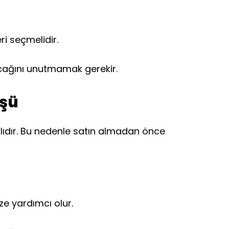
ri seçmelidir.
racağını unutmamak gerekir.
üşü
arklıdır. Bu nedenle satın almadan önce
e yardımcı olur.