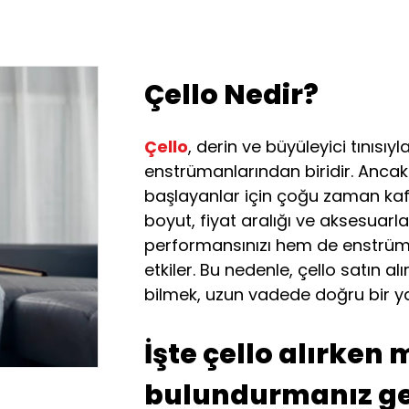
Çello Nedir?
Çello
, derin ve büyüleyici tınısı
enstrümanlarından biridir. Ancak
başlayanlar için çoğu zaman kafa k
boyut, fiyat aralığı ve aksesuarl
performansınızı hem de enstrüm
etkiler. Bu nedenle, çello satın a
bilmek, uzun vadede doğru bir ya
İşte çello alırke
bulundurmanız ger