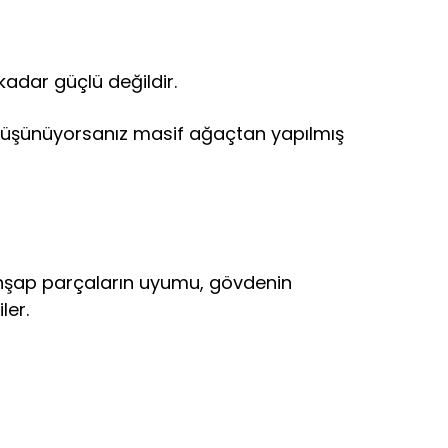
kadar güçlü değildir.
ım düşünüyorsanız masif ağaçtan yapılmış
ir. Ahşap parçaların uyumu, gövdenin
ler.