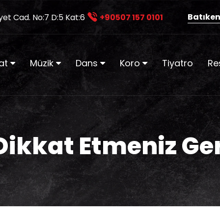
Batıken
yet Cad. No:7 D:5 Kat:6
+90507 157 0101
at
Müzik
Dans
Koro
Tiyatro
Re
 Dikkat Etmeniz Ge