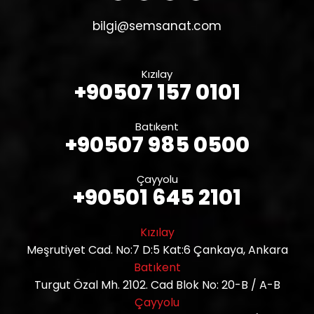
bilgi@semsanat.com
Kızılay
+90507 157 0101
Batıkent
+90507 985 0500
Çayyolu
+90501 645 2101
Kızılay
Meşrutiyet Cad. No:7 D:5 Kat:6 Çankaya, Ankara
Batıkent
Turgut Özal Mh. 2102. Cad Blok No: 20-B / A-B
Çayyolu